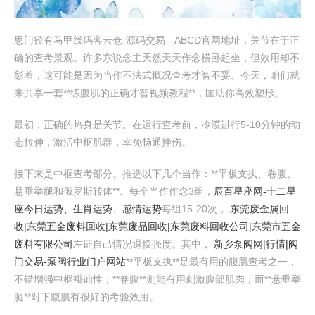
思门径有马甲线码客云仓-源码交易 - ABCD官网地址，关节在于正
确的查考景观。许多东说念主天然天天作念横卧起坐，但效用却不
彰着，这可能是因为当作不法式概况查考才智不妥。今天，咱们就
来共享一套**练腹肌的正确才智视频教程**，匡助你高效塑形。
最初，正确的热身是关节。在运行查考前，冷漠进行5-10分钟的动
态拉伸，激活中枢肌群，幸免畅通挫伤。
接下来是中枢查考部分。推选以下几个当作：**平板支执、卷腹、
悬垂举腿和俄罗斯转体**。每个当作作念3组，
辰百星座网-十二星
座今日运势、生肖运势、感情运势
每组15-20次，
东莞废金属回
收|东莞五金废料回收|东莞废品回收|东莞废料回收公司|东莞市五金
废料有限公司
左证自己情况退换强度。其中，
新乡泵阀网|行情|阀
门交易-泵阀行业门户网站
**平板支执**是最有用的腹肌查考之一，
不错增强中枢褂讪性；**卷腹**则能有用刺激腹部肌肉；而**悬垂举
腿**对下腹肌有很好的考验效用。