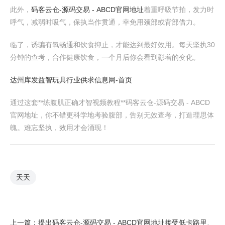
此外，
码客云仓-源码交易 - ABCD官网地址
着重呼吸节拍，发力时
呼气，减弱时吸气，保执当作贯通，幸免用颈部或背部借力。
临了，诱骗有氧畅通和饮食抑止，才能达到最好效用。每天坚执30
分钟的查考，合作健康饮食，一个月后你会看到彰着的变化。
达州库发益智玩具行业供求信息网-首页
通过这套**练腹肌正确才智视频教程**码客云仓-源码交易 - ABCD
官网地址，你不错更科学地考验腹部，告别无效查考，打造理思体
魄。难忘坚执，效用才会涌现！
天天
上一篇：
提出码客云仓-源码交易 - ABCD官网地址接受低卡路里、