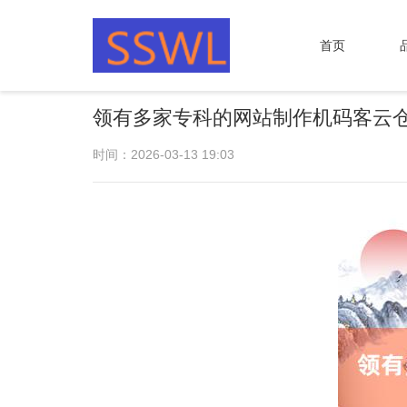
首页
领有多家专科的网站制作机码客云仓-
时间：2026-03-13 19:03