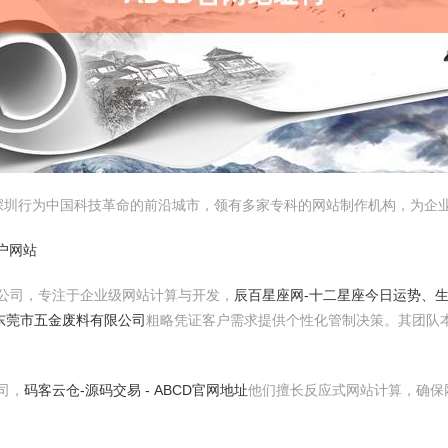
深圳行为中国科技革命的前沿城市，领有多家专科的网站制作机构，为企
户网站
发公司，专注于企业级网站计算与开发，
辰百星座网-十二星座今日运势、
|东莞市五金废料有限公司
粗略凭证客户需求提供个性化管制决策。其团队
司，
码客云仓-源码交易 - ABCD官网地址
他们擅长反应式网站计算，确保