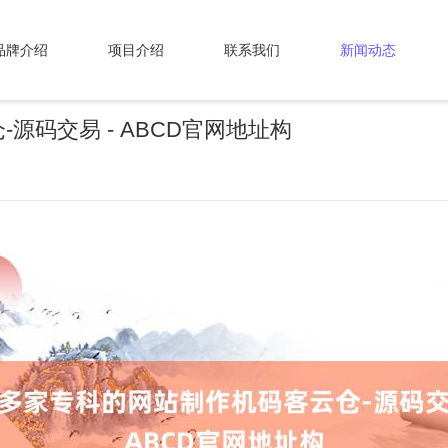
品牌介绍
项目介绍
联系我们
新闻动态
源码交易 - ABCD官网地址构